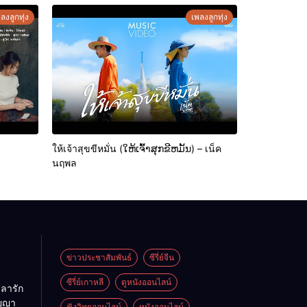
ลงลูกทุ่ง
เพลงลูกทุ่ง
ให้เจ้าสุขขีหมั่น (ໃຫ້ເຈົ້າສຸກຂີຫມັ້ນ) – เน็ค
นฤพล
ข่าวประชาสัมพันธ์
ซีรี่ย์จีน
ซีรี่ย์เกาหลี
ดูหนังออนไลน์
ลารัก
ัญญา
ฟังวิทยุออนไลน์
หนังออนไลน์