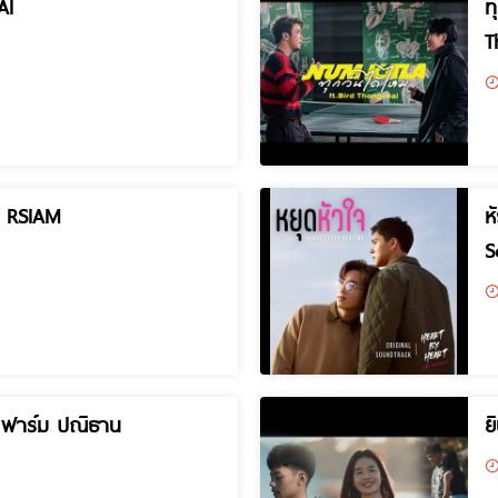
AI
ท
T
D RSIAM
ห
S
 ฟาร์ม ปณิธาน
ย