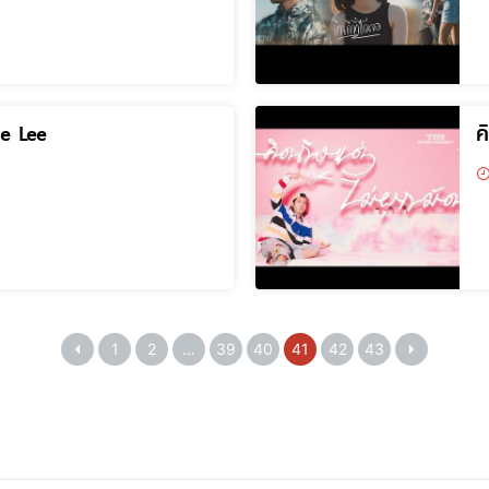
ie Lee
ค
1
2
…
39
40
41
42
43