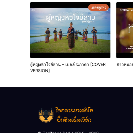
เพลงลูกทุ่ง
ผู้หญิงหัวใจอีสาน – เบลล์ นิภาดา [COVER
สาวหมอลำ
VERSION]