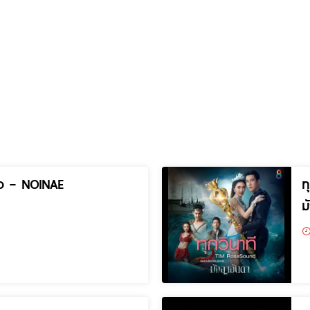
ตัว – NOINAE
ท
ม