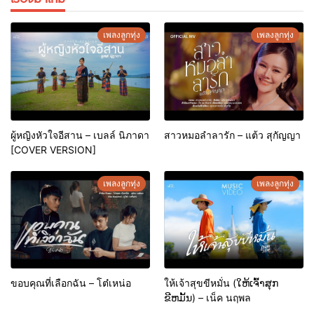
เพลงลูกทุ่ง
เพลงลูกทุ่ง
ผู้หญิงหัวใจอีสาน – เบลล์ นิภาดา
สาวหมอลำลารัก – แต้ว สุกัญญา
[COVER VERSION]
เพลงลูกทุ่ง
เพลงลูกทุ่ง
ขอบคุณที่เลือกฉัน – โต๋เหน่อ
ให้เจ้าสุขขีหมั่น (ໃຫ້ເຈົ້າສຸກ
ຂີຫມັ້ນ) – เน็ค นฤพล