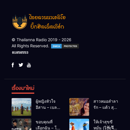
© Thailanna Radio 2019 - 2026
All Rights Reserved.
เรื่องมาใหม่
ผู้หญิงหัวใจ
สาวหมอลำลา
อีสาน – เบลล์
รัก – แต้ว สุ
นิภาดา
กัญญา
[COVER
ขอบคุณที่
ให้เจ้าสุขขี
VERSION]
เลือกฉัน – โต๋
หมั่น (ໃຫ້ເຈົ້າ