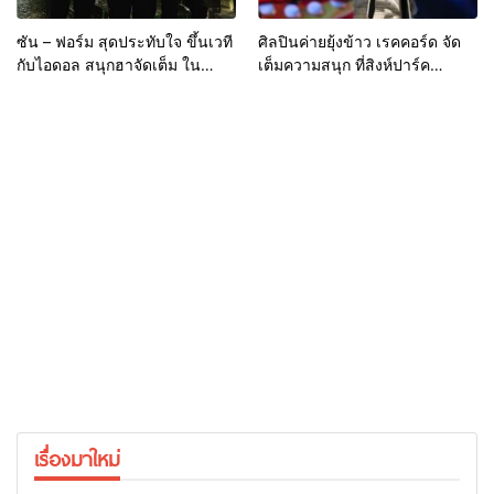
ซัน – ฟอร์ม สุดประทับใจ ขึ้นเวที
ศิลปินค่ายยุ้งข้าว เรคคอร์ด จัด
กับไอดอล สนุกฮาจัดเต็ม ใน
เต็มความสนุก ที่สิงห์ปาร์ค
คอนเสิร์ต แจ๊ส สปุ๊กนิค ปาปิยอง
เชียงราย
กุ๊กกุ๊ก
เรื่องมาใหม่