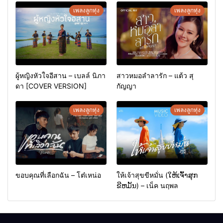
เพลงลูกทุ่ง
เพลงลูกทุ่ง
ผู้หญิงหัวใจอีสาน – เบลล์ นิภา
สาวหมอลำลารัก – แต้ว สุ
ดา [COVER VERSION]
กัญญา
เพลงลูกทุ่ง
เพลงลูกทุ่ง
ขอบคุณที่เลือกฉัน – โต๋เหน่อ
ให้เจ้าสุขขีหมั่น (ໃຫ້ເຈົ້າສຸກ
ຂີຫມັ້ນ) – เน็ค นฤพล