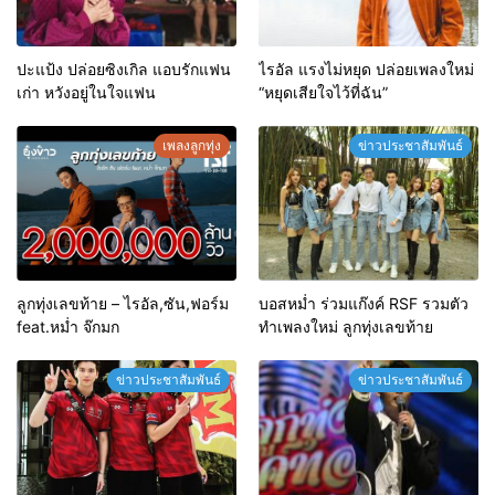
ปะแป้ง ปล่อยซิงเกิล แอบรักแฟน
ไรอัล แรงไม่หยุด ปล่อยเพลงใหม่
เก่า หวังอยู่ในใจแฟน
“หยุดเสียใจไว้ที่ฉัน”
เพลงลูกทุ่ง
ข่าวประชาสัมพันธ์
ลูกทุ่งเลขท้าย – ไรอัล,ซัน,ฟอร์ม
บอสหม่ำ ร่วมแก๊งค์ RSF รวมตัว
feat.หม่ำ จ๊กมก
ทำเพลงใหม่ ลูกทุ่งเลขท้าย
ข่าวประชาสัมพันธ์
ข่าวประชาสัมพันธ์