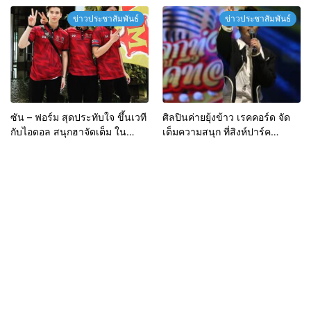
ครอบครัว
ข่าวประชาสัมพันธ์
ข่าวประชาสัมพันธ์
ซัน – ฟอร์ม สุดประทับใจ ขึ้นเวที
ศิลปินค่ายยุ้งข้าว เรคคอร์ด จัด
กับไอดอล สนุกฮาจัดเต็ม ใน
เต็มความสนุก ที่สิงห์ปาร์ค
คอนเสิร์ต แจ๊ส สปุ๊กนิค ปาปิยอง
เชียงราย
กุ๊กกุ๊ก