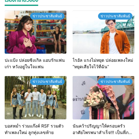
ข่าวประชาสัมพันธ์
ข่าวประชาสัมพันธ์
ปะแป้ง ปล่อยซิงเกิล แอบรักแฟน
ไรอัล แรงไม่หยุด ปล่อยเพลงใหม่
เก่า หวังอยู่ในใจแฟน
“หยุดเสียใจไว้ที่ฉัน”
ข่าวประชาสัมพันธ์
ข่าวประชาสัมพันธ์
บอสหม่ำ ร่วมแก๊งค์ RSF รวมตัว
นันคว้าปริญญาให้ครอบครัว
ทำเพลงใหม่ ลูกทุ่งเลขท้าย
อาศัยไพรพนาสำเร็จ!!! เป็นที่ภาค
ภูมิใจของแม่ๆ แฟนคลับ และ