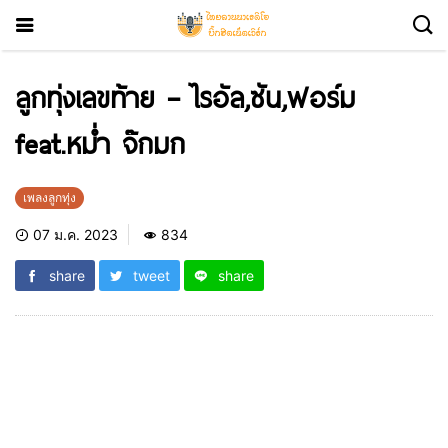
ลูกทุ่งเลขท้าย – ไรอัล,ซัน,ฟอร์ม
feat.หม่ำ จ๊กมก
เพลงลูกทุ่ง
07 ม.ค. 2023
834
share
tweet
share