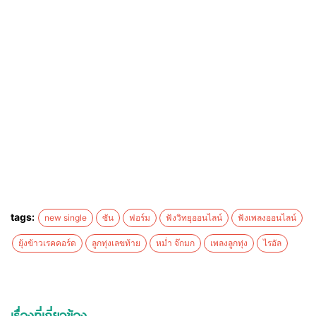
tags:
new single
ซัน
ฟอร์ม
ฟังวิทยุออนไลน์
ฟังเพลงออนไลน์
ยุ้งข้าวเรคคอร์ด
ลูกทุ่งเลขท้าย
หม่ำ จ๊กมก
เพลงลูกทุ่ง
ไรอัล
เรื่องที่เกี่ยวข้อง