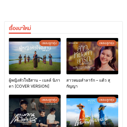
เรื่องมาใหม่
เพลงลูกทุ่ง
เพลงลูกทุ่ง
ผู้หญิงหัวใจอีสาน – เบลล์ นิภา
สาวหมอลำลารัก – แต้ว สุ
ดา [COVER VERSION]
กัญญา
เพลงลูกทุ่ง
เพลงลูกทุ่ง