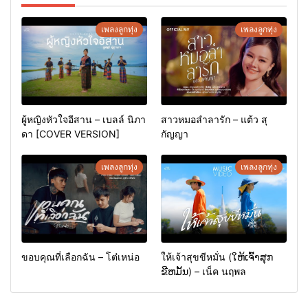
เพลงลูกทุ่ง
เพลงลูกทุ่ง
ผู้หญิงหัวใจอีสาน – เบลล์ นิภา
สาวหมอลำลารัก – แต้ว สุ
ดา [COVER VERSION]
กัญญา
เพลงลูกทุ่ง
เพลงลูกทุ่ง
ขอบคุณที่เลือกฉัน – โต๋เหน่อ
ให้เจ้าสุขขีหมั่น (ໃຫ້ເຈົ້າສຸກ
ຂີຫມັ້ນ) – เน็ค นฤพล