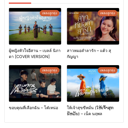
เพลงลูกทุ่ง
เพลงลูกทุ่ง
ผู้หญิงหัวใจอีสาน – เบลล์ นิภา
สาวหมอลำลารัก – แต้ว สุ
ดา [COVER VERSION]
กัญญา
เพลงลูกทุ่ง
เพลงลูกทุ่ง
ขอบคุณที่เลือกฉัน – โต๋เหน่อ
ให้เจ้าสุขขีหมั่น (ໃຫ້ເຈົ້າສຸກ
ຂີຫມັ້ນ) – เน็ค นฤพล