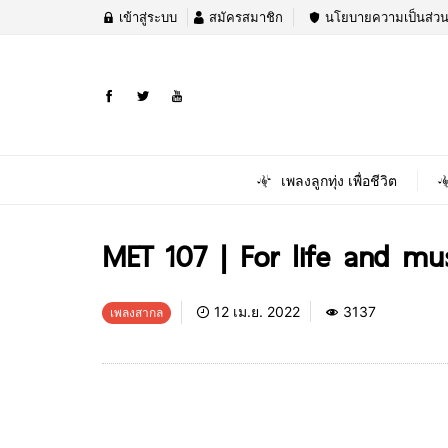
เข้าสู่ระบบ
สมัครสมาชิก
นโยบายความเป็นส่วน
เพลงลูกทุ่ง เพื่อชีวิต
MET 107 | For life and m
12 เม.ย. 2022
3137
เพลงสากล