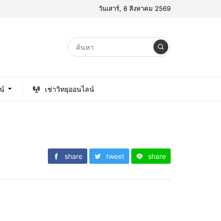
วันเสาร์, 8 สิงหาคม 2569
น์
เช่าวิทยุออนไลน์
share
tweet
share