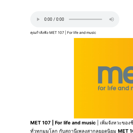
คุณกำลังฟัง MET 107 | For life and music
MET 107 | For life and music
| เพิ่มจังหวะของช
ทั่วทุกมุมโลก กับสถานีเพลงสากลยอดนิยม
MET 1