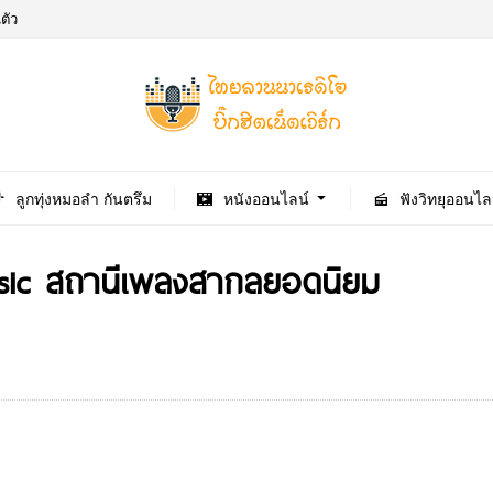
ตัว
ลูกทุ่งหมอลำ กันตรึม
หนังออนไลน์
ฟังวิทยุออนไล
usic สถานีเพลงสากลยอดนิยม