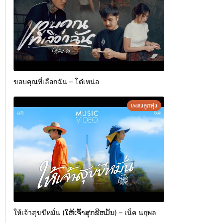
ขอบคุณที่เลือกฉัน – โต๋เหน่อ
เพลงลูกทุ่ง
ให้เจ้าสุขขีหมั่น (ໃຫ້ເຈົ້າສຸກຂີຫມັ້ນ) – เน็ค นฤพล