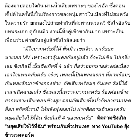
ต้องมาปลอบใจกัน ผ่านน้ำเสียงเพราะๆ ของไรอัล ซึ่งคอน
เซ็ปต์ในครั้งนี้เป็นเรื่องราวของหนุ่มสาวในเมืองที่ไม่สมหวัง
ในความรัก ยกกองไปถ่ายทำกันที่สะพานนวลฉวี ซึ่งไรอัลรับ
บทพระเอก คู่กับหมิว งานนี้ทั้งคู่เข้าขากันมาก เพราะเป็น
เพื่อนร่วมค่ายกันอยู่แล้วซึ่งไรอัลเผยว่า
“ดีใจมากครับที่ได้ พี่หมิว เขมจิรา มารับบท
นางเอก
MV เพราะเราคุ้นเคยกันอยู่แล้ว ก็จะ
ไม่เขิน ไม่เกร็ง
เลย
ซิงเกิลนี้ เป็นซิงเกิลที่ 4 แล้ว ถือว่าออกมาอย่างต่อเนื่อง
เอาใจแฟนคลับครับ
จริงๆ เพลงนี้เป็นเพลงแรกๆ ที่มาพร้อมๆ
กับเพลงรักเก่าข้างกองฟาง อัดเสียงพร้อมๆ กันเลย วันนี้ได้
เวลาเฉิดฉายแล้ว ซึ่งเพลงนี้เพราะมากนะครับ ร้องค่อนข้าง
ยากเพราะเสียงค่อนข้างสูง ตอนอัดเสียงพี่หม่ำก็พยายามปลด
ล็อก สกิลที่เรามี ให้พลังพุ่งออกไป ฝากติดตามด้วยนะครับ
หยุดเสียใจไว้ที่ฉัน ซิงเกิลที่ 4 ของผมครับ”
ติดตามซิงเกิล
“หยุดเสียใจไว้ที่ฉัน” พร้อมกันทั่วประเทศ ทาง
YouTube
ยุ้ง
ข้าวเรคคอร์ค