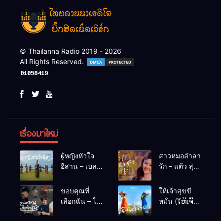
© Thailanna Radio 2019 - 2026
All Rights Reserved.
เรื่องมาใหม่
ผู้หญิงหัวใจ
สาวหมอลำลา
อีสาน – เบลล์
รัก – แต้ว สุ
นิภาดา
กัญญา
[COVER
ขอบคุณที่
ให้เจ้าสุขขี
VERSION]
เลือกฉัน – โต๋
หมั่น (ໃຫ້ເຈົ້າ
เหน่อ
ສຸກຂີຫມັ້ນ) –