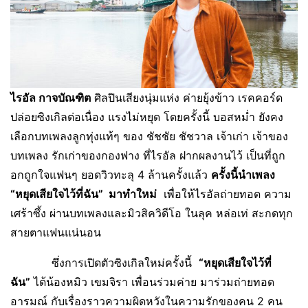
ไรอัล กาจบัณฑิต
ศิลปินเสียงนุ่มแห่ง ค่ายยุ้งข้าว เรคคอร์ด
ปล่อยซิงเกิลต่อเนื่อง แรงไม่หยุด โดยครั้งนี้ บอสหม่ำ ยังคง
เลือกบทเพลงลูกทุ่งแท้ๆ ของ ชัชชัย ชัชวาล เจ้าเก่า เจ้าของ
บทเพลง รักเก่าของกองฟาง ที่ไรอัล ฝากผลงานไว้ เป็นที่ถูก
อกถูกใจแฟนๆ ยอดวิวทะลุ 4 ล้านครั้งแล้ว
ครั้งนี้นำเพลง
“หยุดเสียใจไว้ที่ฉัน” มาทำใหม่
เพื่อให้ไรอัลถ่ายทอด ความ
เศร้าซึ้ง ผ่านบทเพลงและมิวสิควิดีโอ ในลุค หล่อเท่ สะกดทุก
สายตาแฟนแน่นอน
ซึ่งการเปิดตัวซิงเกิลใหม่ครั้งนี้
“หยุดเสียใจไว้ที่
ฉัน”
ได้น้องหมิว เขมจิรา เพื่อนร่วมค่าย มาร่วมถ่ายทอด
อารมณ์ กับเรื่องราวความผิดหวังในความรักของคน 2 คน