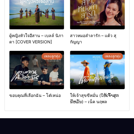
ผู้หญิงหัวใจอีสาน – เบลล์ นิภา
สาวหมอลำลารัก – แต้ว สุ
ดา [COVER VERSION]
กัญญา
เพลงลูกทุ่ง
เพลงลูกทุ่ง
ขอบคุณที่เลือกฉัน – โต๋เหน่อ
ให้เจ้าสุขขีหมั่น (ໃຫ້ເຈົ້າສຸກ
ຂີຫມັ້ນ) – เน็ค นฤพล