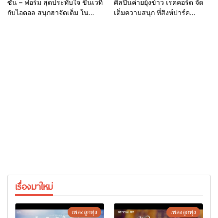
ซัน – ฟอร์ม สุดประทับใจ ขึ้นเวที
ศิลปินค่ายยุ้งข้าว เรคคอร์ด จัด
กับไอดอล สนุกฮาจัดเต็ม ใน
เต็มความสนุก ที่สิงห์ปาร์ค
คอนเสิร์ต แจ๊ส สปุ๊กนิค ปาปิยอง
เชียงราย
กุ๊กกุ๊ก
เรื่องมาใหม่
เพลงลูกทุ่ง
เพลงลูกทุ่ง