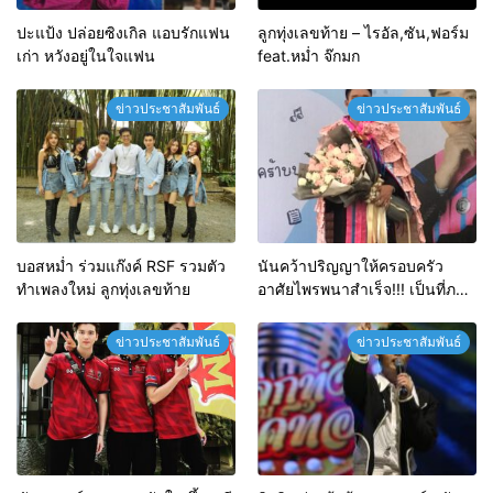
ปะแป้ง ปล่อยซิงเกิล แอบรักแฟน
ลูกทุ่งเลขท้าย – ไรอัล,ซัน,ฟอร์ม
เก่า หวังอยู่ในใจแฟน
feat.หม่ำ จ๊กมก
ข่าวประชาสัมพันธ์
ข่าวประชาสัมพันธ์
บอสหม่ำ ร่วมแก๊งค์ RSF รวมตัว
นันคว้าปริญญาให้ครอบครัว
ทำเพลงใหม่ ลูกทุ่งเลขท้าย
อาศัยไพรพนาสำเร็จ!!! เป็นที่ภาค
ภูมิใจของแม่ๆ แฟนคลับ และ
ครอบครัว
ข่าวประชาสัมพันธ์
ข่าวประชาสัมพันธ์