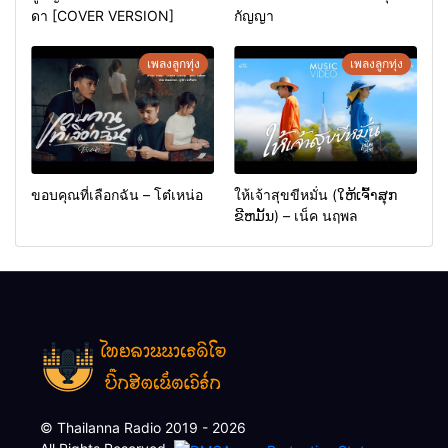
ดา [COVER VERSION]
กัญญา
เพลงลูกทุ่ง
เพลงลูกทุ่ง
ขอบคุณที่เลือกฉัน – โต๋เหน่อ
ให้เจ้าสุขขีหมั่น (ໃຫ້ເຈົ້າສຸກ
ຂີຫມັ້ນ) – เน็ค นฤพล
© Thailanna Radio 2019 - 2026