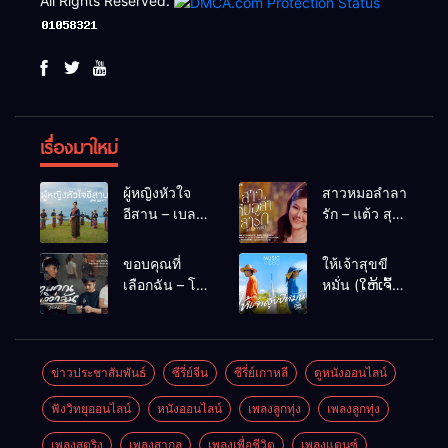
All Rights Reserved.
เรื่องมาใหม่
ผู้หญิงหัวใจ
สาวหมอลำลา
อีสาน – เบลล์
รัก – แต้ว สุ
นิภาดา
กัญญา
[COVER
ขอบคุณที่
ให้เจ้าสุขขี
VERSION]
เลือกฉัน – โต๋
หมั่น (ໃຫ້ເຈົ້າ
เหน่อ
ສຸກຂີຫມັ້ນ) –
เน็ค นฤพล
ข่าวประชาสัมพันธ์
ซีรี่ย์จีน
ซีรี่ย์เกาหลี
ดูหนังออนไลน์
ฟังวิทยุออนไลน์
หนังออนไลน์
เพลงลูกทุ่ง
เพลงลูกทุ่ง
เพลงสตริง
เพลงสากล
เพลงเพื่อชีวิต
เพลงแดนซ์