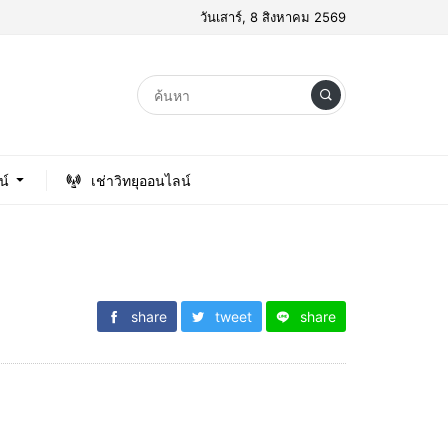
วันเสาร์, 8 สิงหาคม 2569
น์
เช่าวิทยุออนไลน์
share
tweet
share