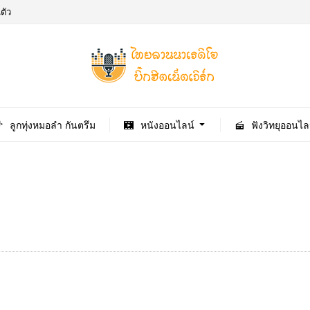
ตัว
ลูกทุ่งหมอลำ กันตรึม
หนังออนไลน์
ฟังวิทยุออนไล