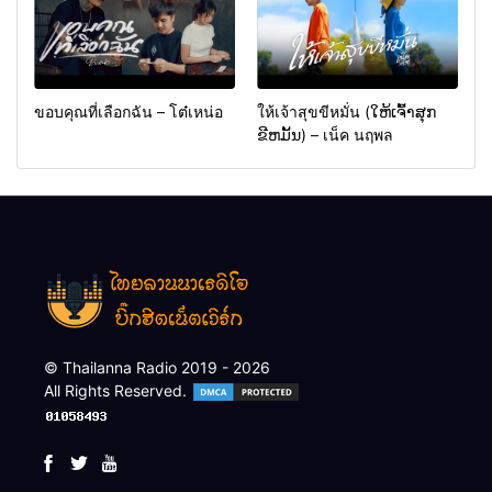
ขอบคุณที่เลือกฉัน – โต๋เหน่อ
ให้เจ้าสุขขีหมั่น (ໃຫ້ເຈົ້າສຸກ
ຂີຫມັ້ນ) – เน็ค นฤพล
© Thailanna Radio 2019 - 2026
All Rights Reserved.