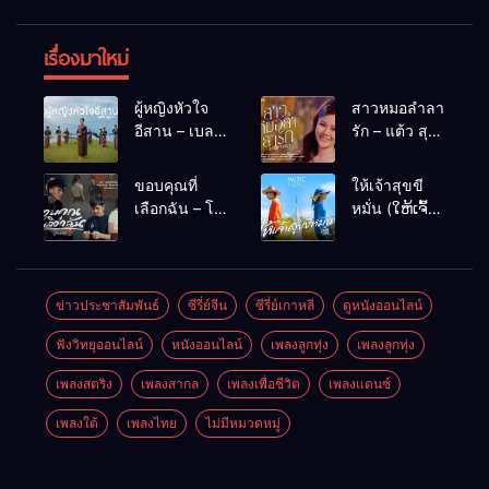
เรื่องมาใหม่
ผู้หญิงหัวใจ
สาวหมอลำลา
อีสาน – เบลล์
รัก – แต้ว สุ
นิภาดา
กัญญา
[COVER
ขอบคุณที่
ให้เจ้าสุขขี
VERSION]
เลือกฉัน – โต๋
หมั่น (ໃຫ້ເຈົ້າ
เหน่อ
ສຸກຂີຫມັ້ນ) –
เน็ค นฤพล
ข่าวประชาสัมพันธ์
ซีรี่ย์จีน
ซีรี่ย์เกาหลี
ดูหนังออนไลน์
ฟังวิทยุออนไลน์
หนังออนไลน์
เพลงลูกทุ่ง
เพลงลูกทุ่ง
เพลงสตริง
เพลงสากล
เพลงเพื่อชีวิต
เพลงแดนซ์
เพลงใต้
เพลงไทย
ไม่มีหมวดหมู่