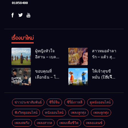
เรื่องมาใหม่
ผู้หญิงหัวใจ
สาวหมอลำลา
อีสาน – เบลล์
รัก – แต้ว สุ
นิภาดา
กัญญา
[COVER
ขอบคุณที่
ให้เจ้าสุขขี
VERSION]
เลือกฉัน – โต๋
หมั่น (ໃຫ້ເຈົ້າ
เหน่อ
ສຸກຂີຫມັ້ນ) –
เน็ค นฤพล
ข่าวประชาสัมพันธ์
ซีรี่ย์จีน
ซีรี่ย์เกาหลี
ดูหนังออนไลน์
ฟังวิทยุออนไลน์
หนังออนไลน์
เพลงลูกทุ่ง
เพลงลูกทุ่ง
เพลงสตริง
เพลงสากล
เพลงเพื่อชีวิต
เพลงแดนซ์