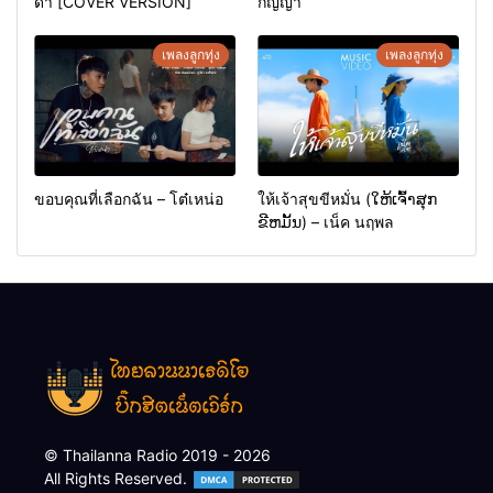
ดา [COVER VERSION]
กัญญา
เพลงลูกทุ่ง
เพลงลูกทุ่ง
ขอบคุณที่เลือกฉัน – โต๋เหน่อ
ให้เจ้าสุขขีหมั่น (ໃຫ້ເຈົ້າສຸກ
ຂີຫມັ້ນ) – เน็ค นฤพล
© Thailanna Radio 2019 - 2026
All Rights Reserved.