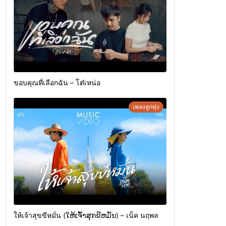
ขอบคุณที่เลือกฉัน – โต๋เหน่อ
เพลงลูกทุ่ง
ให้เจ้าสุขขีหมั่น (ໃຫ້ເຈົ້າສຸກຂີຫມັ້ນ) – เน็ค นฤพล