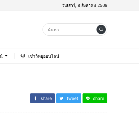
วันเสาร์, 8 สิงหาคม 2569
น์
เช่าวิทยุออนไลน์
share
tweet
share