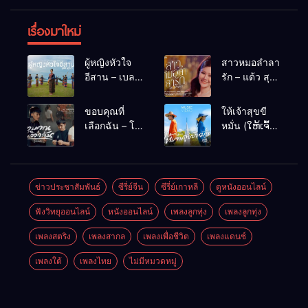
เรื่องมาใหม่
ผู้หญิงหัวใจ
สาวหมอลำลา
อีสาน – เบลล์
รัก – แต้ว สุ
นิภาดา
กัญญา
[COVER
ขอบคุณที่
ให้เจ้าสุขขี
VERSION]
เลือกฉัน – โต๋
หมั่น (ໃຫ້ເຈົ້າ
เหน่อ
ສຸກຂີຫມັ້ນ) –
เน็ค นฤพล
ข่าวประชาสัมพันธ์
ซีรี่ย์จีน
ซีรี่ย์เกาหลี
ดูหนังออนไลน์
ฟังวิทยุออนไลน์
หนังออนไลน์
เพลงลูกทุ่ง
เพลงลูกทุ่ง
เพลงสตริง
เพลงสากล
เพลงเพื่อชีวิต
เพลงแดนซ์
เพลงใต้
เพลงไทย
ไม่มีหมวดหมู่