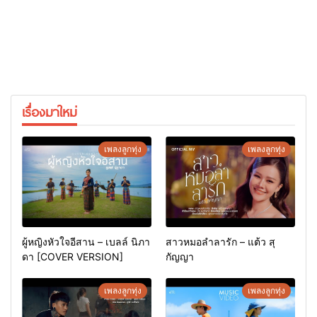
เรื่องมาใหม่
เพลงลูกทุ่ง
เพลงลูกทุ่ง
ผู้หญิงหัวใจอีสาน – เบลล์ นิภา
สาวหมอลำลารัก – แต้ว สุ
ดา [COVER VERSION]
กัญญา
เพลงลูกทุ่ง
เพลงลูกทุ่ง