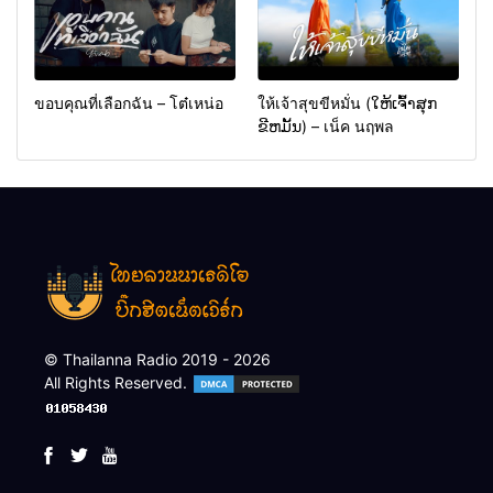
ขอบคุณที่เลือกฉัน – โต๋เหน่อ
ให้เจ้าสุขขีหมั่น (ໃຫ້ເຈົ້າສຸກ
ຂີຫມັ້ນ) – เน็ค นฤพล
© Thailanna Radio 2019 - 2026
All Rights Reserved.