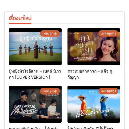
เรื่องมาใหม่
เพลงลูกทุ่ง
เพลงลูกทุ่ง
ผู้หญิงหัวใจอีสาน – เบลล์ นิภา
สาวหมอลำลารัก – แต้ว สุ
ดา [COVER VERSION]
กัญญา
เพลงลูกทุ่ง
เพลงลูกทุ่ง
ขอบคุณที่เลือกฉัน – โต๋เหน่อ
ให้เจ้าสุขขีหมั่น (ໃຫ້ເຈົ້າສຸກ