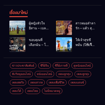
เรื่องมาใหม่
ผู้หญิงหัวใจ
สาวหมอลำลา
อีสาน – เบลล์
รัก – แต้ว สุ
นิภาดา
กัญญา
[COVER
ขอบคุณที่
ให้เจ้าสุขขี
VERSION]
เลือกฉัน – โต๋
หมั่น (ໃຫ້ເຈົ້າ
เหน่อ
ສຸກຂີຫມັ້ນ) –
เน็ค นฤพล
ข่าวประชาสัมพันธ์
ซีรี่ย์จีน
ซีรี่ย์เกาหลี
ดูหนังออนไลน์
ฟังวิทยุออนไลน์
หนังออนไลน์
เพลงลูกทุ่ง
เพลงลูกทุ่ง
เพลงสตริง
เพลงสากล
เพลงเพื่อชีวิต
เพลงแดนซ์
เพลงใต้
เพลงไทย
ไม่มีหมวดหมู่