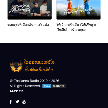
ขอบคุณที่เลือกฉัน – โต๋เหน่อ
ให้เจ้าสุขขีหมั่น (ໃຫ້ເຈົ້າສຸກ
ຂີຫມັ້ນ) – เน็ค นฤพล
© Thailanna Radio 2019 - 2026
All Rights Reserved.