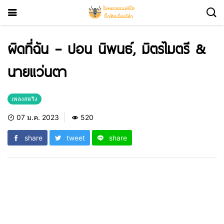
ผิดที่ฉัน – ปอน นิพนธ์, มิตรไมตรี &
นายแว่นตา
เพลงสตริง
07 ม.ค. 2023
520
share
tweet
share