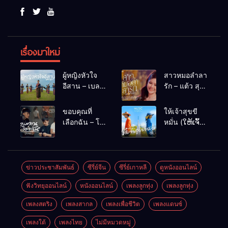
เรื่องมาใหม่
ผู้หญิงหัวใจ
สาวหมอลำลา
อีสาน – เบลล์
รัก – แต้ว สุ
นิภาดา
กัญญา
[COVER
ขอบคุณที่
ให้เจ้าสุขขี
VERSION]
เลือกฉัน – โต๋
หมั่น (ໃຫ້ເຈົ້າ
เหน่อ
ສຸກຂີຫມັ້ນ) –
เน็ค นฤพล
ข่าวประชาสัมพันธ์
ซีรี่ย์จีน
ซีรี่ย์เกาหลี
ดูหนังออนไลน์
ฟังวิทยุออนไลน์
หนังออนไลน์
เพลงลูกทุ่ง
เพลงลูกทุ่ง
เพลงสตริง
เพลงสากล
เพลงเพื่อชีวิต
เพลงแดนซ์
เพลงใต้
เพลงไทย
ไม่มีหมวดหมู่