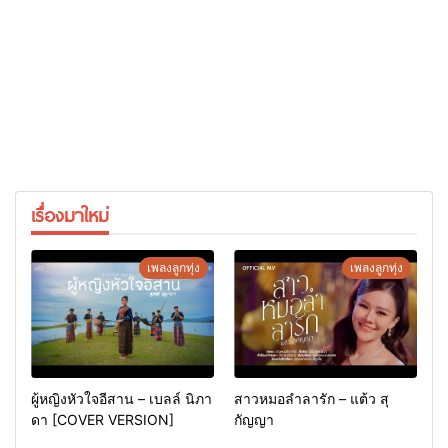
เรื่องมาใหม่
เพลงลูกทุ่ง
เพลงลูกทุ่ง
ผู้หญิงหัวใจอีสาน – เบลล์ นิภา
สาวหมอลำลารัก – แต้ว สุ
ดา [COVER VERSION]
กัญญา