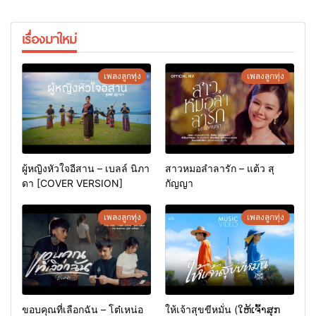
เรื่องมาใหม่
เพลงลูกทุ่ง
เพลงลูกทุ่ง
ผู้หญิงหัวใจอีสาน – เบลล์ นิภา
สาวหมอลำลารัก – แต้ว สุ
ดา [COVER VERSION]
กัญญา
เพลงลูกทุ่ง
เพลงลูกทุ่ง
ขอบคุณที่เลือกฉัน – โต๋เหน่อ
ให้เจ้าสุขขีหมั่น (ໃຫ້ເຈົ້າສຸກ