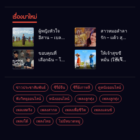
เรื่องมาใหม่
ผู้หญิงหัวใจ
สาวหมอลำลา
อีสาน – เบลล์
รัก – แต้ว สุ
นิภาดา
กัญญา
[COVER
ขอบคุณที่
ให้เจ้าสุขขี
VERSION]
เลือกฉัน – โต๋
หมั่น (ໃຫ້ເຈົ້າ
เหน่อ
ສຸກຂີຫມັ້ນ) –
เน็ค นฤพล
ข่าวประชาสัมพันธ์
ซีรี่ย์จีน
ซีรี่ย์เกาหลี
ดูหนังออนไลน์
ฟังวิทยุออนไลน์
หนังออนไลน์
เพลงลูกทุ่ง
เพลงลูกทุ่ง
เพลงสตริง
เพลงสากล
เพลงเพื่อชีวิต
เพลงแดนซ์
เพลงใต้
เพลงไทย
ไม่มีหมวดหมู่