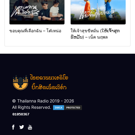
ขอบคุณที่เลือกฉัน – โต๋เหน่อ
ให้เจ้าสุขขีหมั่น (ໃຫ້ເຈົ້າສຸກ
ຂີຫມັ້ນ) – เน็ค นฤพล
© Thailanna Radio 2019 - 2026
All Rights Reserved.