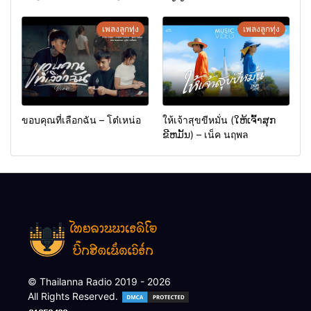
เพลงลูกทุ่ง
เพลงลูกทุ่ง
ขอบคุณที่เลือกฉัน – โต๋เหน่อ
ให้เจ้าสุขขีหมั่น (ໃຫ້ເຈົ້າສຸກ
ຂີຫມັ້ນ) – เน็ค นฤพล
© Thailanna Radio 2019 - 2026
All Rights Reserved.