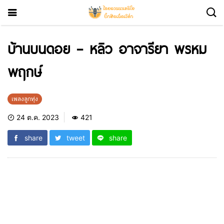
บ้านบนดอย – หลิว อาจารียา พรหม
พฤกษ์
เพลงลูกทุ่ง
24 ต.ค. 2023
421
share
tweet
share