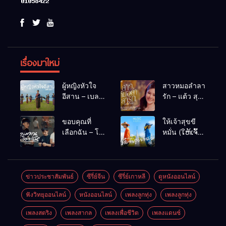
เรื่องมาใหม่
ผู้หญิงหัวใจ
สาวหมอลำลา
อีสาน – เบลล์
รัก – แต้ว สุ
นิภาดา
กัญญา
[COVER
ขอบคุณที่
ให้เจ้าสุขขี
VERSION]
เลือกฉัน – โต๋
หมั่น (ໃຫ້ເຈົ້າ
เหน่อ
ສຸກຂີຫມັ້ນ) –
เน็ค นฤพล
ข่าวประชาสัมพันธ์
ซีรี่ย์จีน
ซีรี่ย์เกาหลี
ดูหนังออนไลน์
ฟังวิทยุออนไลน์
หนังออนไลน์
เพลงลูกทุ่ง
เพลงลูกทุ่ง
เพลงสตริง
เพลงสากล
เพลงเพื่อชีวิต
เพลงแดนซ์