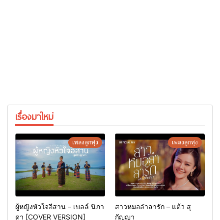
เรื่องมาใหม่
เพลงลูกทุ่ง
เพลงลูกทุ่ง
ผู้หญิงหัวใจอีสาน – เบลล์ นิภา
สาวหมอลำลารัก – แต้ว สุ
ดา [COVER VERSION]
กัญญา