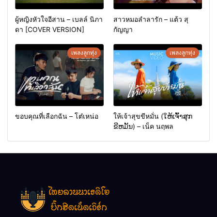
ผู้หญิงหัวใจอีสาน – เบลล์ นิภา
สาวหมอลำลารัก – แต้ว สุ
ดา [COVER VERSION]
กัญญา
เพลงลูกทุ่ง
เพลงลูกทุ่ง
ขอบคุณที่เลือกฉัน – โต๋เหน่อ
ให้เจ้าสุขขีหมั่น (ໃຫ້ເຈົ້າສຸກ
ຂີຫມັ້ນ) – เน็ค นฤพล