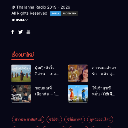
© Thailanna Radio 2019 - 2026
All Rights Reserved.
เรื่องมาใหม่
ผู้หญิงหัวใจ
สาวหมอลำลา
อีสาน – เบลล์
รัก – แต้ว สุ
นิภาดา
กัญญา
[COVER
ขอบคุณที่
ให้เจ้าสุขขี
VERSION]
เลือกฉัน – โต๋
หมั่น (ໃຫ້ເຈົ້າ
เหน่อ
ສຸກຂີຫມັ້ນ) –
เน็ค นฤพล
ข่าวประชาสัมพันธ์
ซีรี่ย์จีน
ซีรี่ย์เกาหลี
ดูหนังออนไลน์