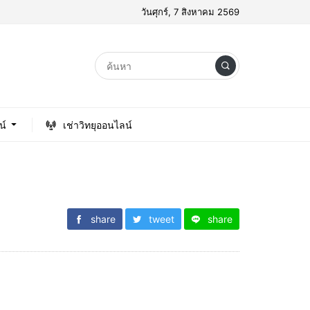
วันศุกร์, 7 สิงหาคม 2569
น์
เช่าวิทยุออนไลน์
share
tweet
share