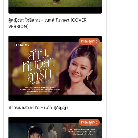
ผู้หญิงหัวใจอีสาน – เบลล์ นิภาดา [COVER
VERSION]
เพลงลูกทุ่ง
สาวหมอลำลารัก – แต้ว สุกัญญา
เพลงลูกทุ่ง