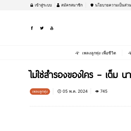
เข้าสู่ระบบ
สมัครสมาชิก
นโยบายความเป็นส่วน
เพลงลูกทุ่ง เพื่อชีวิต
ไม่ใช่สำรองของใคร – เต็ม น
05 พ.ค. 2024
745
เพลงลูกทุ่ง