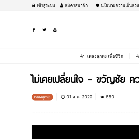
เข้าสู่ระบบ
สมัครสมาชิก
นโยบายความเป็นส่วน
เพลงลูกทุ่ง เพื่อชีวิต
ไม่เคยเปลี่ยนใจ – ขวัญชัย 
01 ส.ค. 2020
680
เพลงลูกทุ่ง