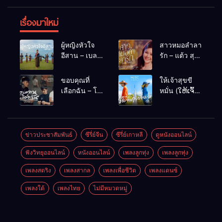
เรื่องมาใหม่
ผู้หญิงหัวใจ
สาวหมอลำลา
อีสาน – เบลล์
รัก – แต้ว สุ
นิภาดา
กัญญา
[COVER
ขอบคุณที่
ให้เจ้าสุขขี
VERSION]
เลือกฉัน – โต๋
หมั่น (ໃຫ້ເຈົ້າ
เหน่อ
ສຸກຂີຫມັ້ນ) –
เน็ค นฤพล
ข่าวประชาสัมพันธ์
ซีรี่ย์จีน
ซีรี่ย์เกาหลี
ดูหนังออนไลน์
ฟังวิทยุออนไลน์
หนังออนไลน์
เพลงลูกทุ่ง
เพลงลูกทุ่ง
เพลงสตริง
เพลงสากล
เพลงเพื่อชีวิต
เพลงแดนซ์
เพลงใต้
เพลงไทย
ไม่มีหมวดหมู่