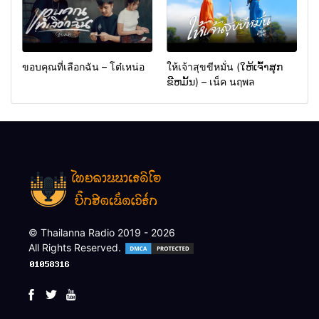
ขอบคุณที่เลือกฉัน – โต๋เหน่อ
ให้เจ้าสุขขีหมั่น (ໃຫ້ເຈົ້າສຸກ
ຂີຫມັ້ນ) – เน็ค นฤพล
© Thailanna Radio 2019 - 2026
All Rights Reserved.