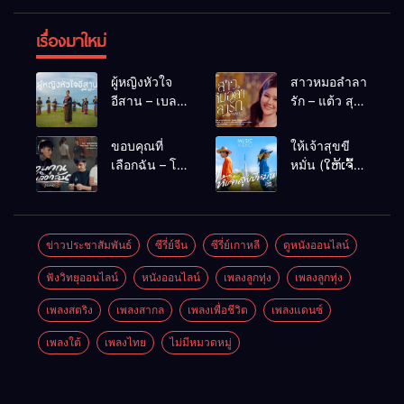
เรื่องมาใหม่
ผู้หญิงหัวใจ
สาวหมอลำลา
อีสาน – เบลล์
รัก – แต้ว สุ
นิภาดา
กัญญา
[COVER
ขอบคุณที่
ให้เจ้าสุขขี
VERSION]
เลือกฉัน – โต๋
หมั่น (ໃຫ້ເຈົ້າ
เหน่อ
ສຸກຂີຫມັ້ນ) –
เน็ค นฤพล
ข่าวประชาสัมพันธ์
ซีรี่ย์จีน
ซีรี่ย์เกาหลี
ดูหนังออนไลน์
ฟังวิทยุออนไลน์
หนังออนไลน์
เพลงลูกทุ่ง
เพลงลูกทุ่ง
เพลงสตริง
เพลงสากล
เพลงเพื่อชีวิต
เพลงแดนซ์
เพลงใต้
เพลงไทย
ไม่มีหมวดหมู่