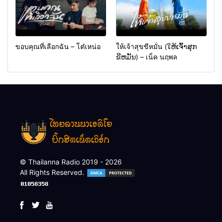
ขอบคุณที่เลือกฉัน – โต๋เหน่อ
ให้เจ้าสุขขีหมั่น (ໃຫ້ເຈົ້າສຸກ
ຂີຫມັ້ນ) – เน็ค นฤพล
© Thailanna Radio 2019 - 2026
All Rights Reserved.