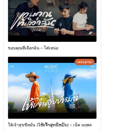
ขอบคุณที่เลือกฉัน – โต๋เหน่อ
เพลงลูกทุ่ง
ให้เจ้าสุขขีหมั่น (ໃຫ້ເຈົ້າສຸກຂີຫມັ້ນ) – เน็ค นฤพล