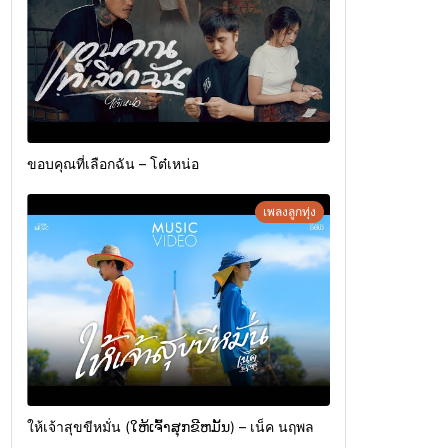
ขอบคุณที่เลือกฉัน – โต๋เหน่อ
เพลงลูกทุ่ง
ให้เจ้าสุขขีหมั่น (ໃຫ້ເຈົ້າສຸກຂີຫມັ້ນ) – เน็ค นฤพล