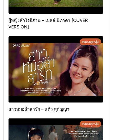
ผู้หญิงหัวใจอีสาน – เบลล์ นิภาดา [COVER
VERSION]
เพลงลูกทุ่ง
สาวหมอลำลารัก – แต้ว สุกัญญา
เพลงลูกทุ่ง