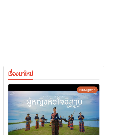
เรื่องมาใหม่
เพลงลูกทุ่ง