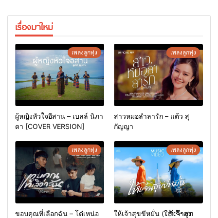
เรื่องมาใหม่
เพลงลูกทุ่ง
เพลงลูกทุ่ง
ผู้หญิงหัวใจอีสาน – เบลล์ นิภา
สาวหมอลำลารัก – แต้ว สุ
ดา [COVER VERSION]
กัญญา
เพลงลูกทุ่ง
เพลงลูกทุ่ง
ขอบคุณที่เลือกฉัน – โต๋เหน่อ
ให้เจ้าสุขขีหมั่น (ໃຫ້ເຈົ້າສຸກ