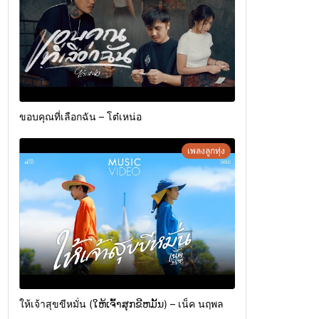
ขอบคุณที่เลือกฉัน – โต๋เหน่อ
เพลงลูกทุ่ง
ให้เจ้าสุขขีหมั่น (ໃຫ້ເຈົ້າສຸກຂີຫມັ້ນ) – เน็ค นฤพล