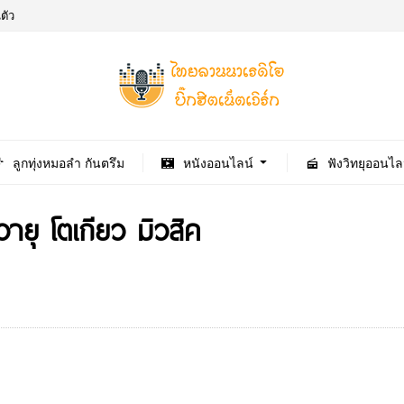
ตัว
ลูกทุ่งหมอลำ กันตรึม
หนังออนไลน์
ฟังวิทยุออนไล
ายุ โตเกียว มิวสิค