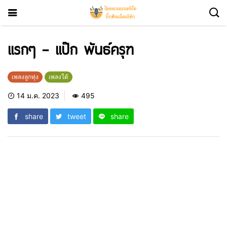
เเรกๆ – แป๊ก พันธ์ครุฑ
เพลงลูกทุ่ง
เพลงใต้
14 ม.ค. 2023
495
share
tweet
share