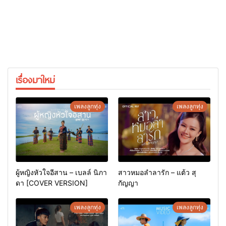
เรื่องมาใหม่
เพลงลูกทุ่ง
เพลงลูกทุ่ง
ผู้หญิงหัวใจอีสาน – เบลล์ นิภา
สาวหมอลำลารัก – แต้ว สุ
ดา [COVER VERSION]
กัญญา
เพลงลูกทุ่ง
เพลงลูกทุ่ง