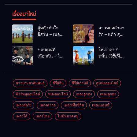
เรื่องมาใหม่
ผู้หญิงหัวใจ
สาวหมอลำลา
อีสาน – เบลล์
รัก – แต้ว สุ
นิภาดา
กัญญา
[COVER
ขอบคุณที่
ให้เจ้าสุขขี
VERSION]
เลือกฉัน – โต๋
หมั่น (ໃຫ້ເຈົ້າ
เหน่อ
ສຸກຂີຫມັ້ນ) –
เน็ค นฤพล
ข่าวประชาสัมพันธ์
ซีรี่ย์จีน
ซีรี่ย์เกาหลี
ดูหนังออนไลน์
ฟังวิทยุออนไลน์
หนังออนไลน์
เพลงลูกทุ่ง
เพลงลูกทุ่ง
เพลงสตริง
เพลงสากล
เพลงเพื่อชีวิต
เพลงแดนซ์
เพลงใต้
เพลงไทย
ไม่มีหมวดหมู่