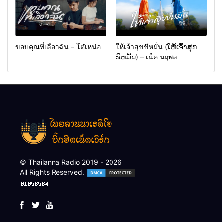
ขอบคุณที่เลือกฉัน – โต๋เหน่อ
ให้เจ้าสุขขีหมั่น (ໃຫ້ເຈົ້າສຸກ
ຂີຫມັ້ນ) – เน็ค นฤพล
© Thailanna Radio 2019 - 2026
All Rights Reserved.