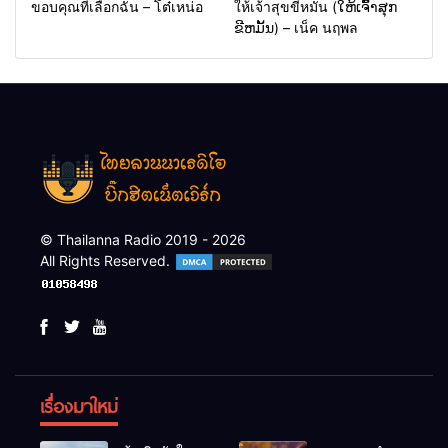
ขอบคุณที่เลือกฉัน – โต๋เหน่อ
ให้เจ้าสุขขีหมั่น (ໃຫ້ເຈົ້າສຸກ
ຂີຫມັ້ນ) – เน็ค นฤพล
© Thailanna Radio 2019 - 2026
All Rights Reserved.
เรื่องมาใหม่