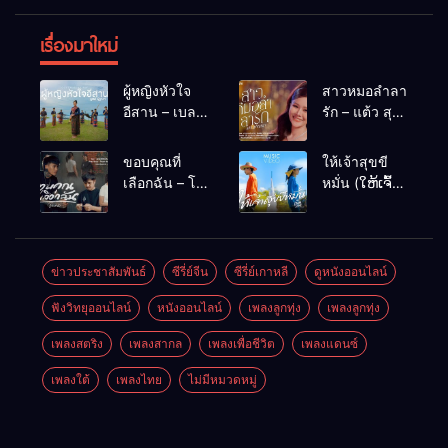
เรื่องมาใหม่
ผู้หญิงหัวใจ
สาวหมอลำลา
อีสาน – เบลล์
รัก – แต้ว สุ
นิภาดา
กัญญา
[COVER
ขอบคุณที่
ให้เจ้าสุขขี
VERSION]
เลือกฉัน – โต๋
หมั่น (ໃຫ້ເຈົ້າ
เหน่อ
ສຸກຂີຫມັ້ນ) –
เน็ค นฤพล
ข่าวประชาสัมพันธ์
ซีรี่ย์จีน
ซีรี่ย์เกาหลี
ดูหนังออนไลน์
ฟังวิทยุออนไลน์
หนังออนไลน์
เพลงลูกทุ่ง
เพลงลูกทุ่ง
เพลงสตริง
เพลงสากล
เพลงเพื่อชีวิต
เพลงแดนซ์
เพลงใต้
เพลงไทย
ไม่มีหมวดหมู่