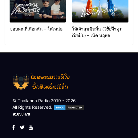
ขอบคุณที่เลือกฉัน – โต๋เหน่อ
ให้เจ้าสุขขีหมั่น (ໃຫ້ເຈົ້າສຸກ
ຂີຫມັ້ນ) – เน็ค นฤพล
© Thailanna Radio 2019 - 2026
All Rights Reserved.