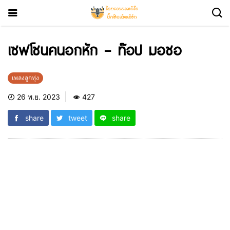
เซฟโซนคนอกหัก – ท๊อป มอซอ
เพลงลูกทุ่ง
26 พ.ย. 2023
427
share
tweet
share