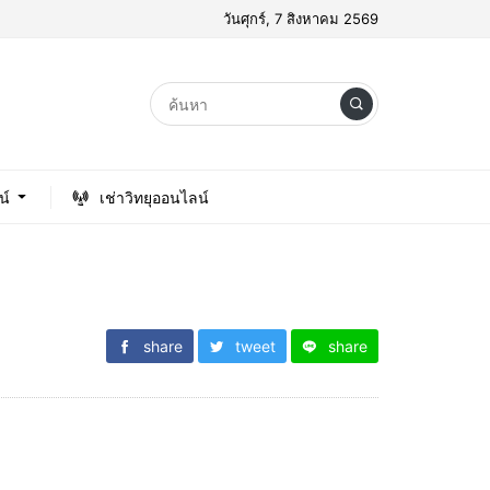
วันศุกร์, 7 สิงหาคม 2569
น์
เช่าวิทยุออนไลน์
share
tweet
share