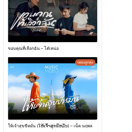
ขอบคุณที่เลือกฉัน – โต๋เหน่อ
เพลงลูกทุ่ง
ให้เจ้าสุขขีหมั่น (ໃຫ້ເຈົ້າສຸກຂີຫມັ້ນ) – เน็ค นฤพล