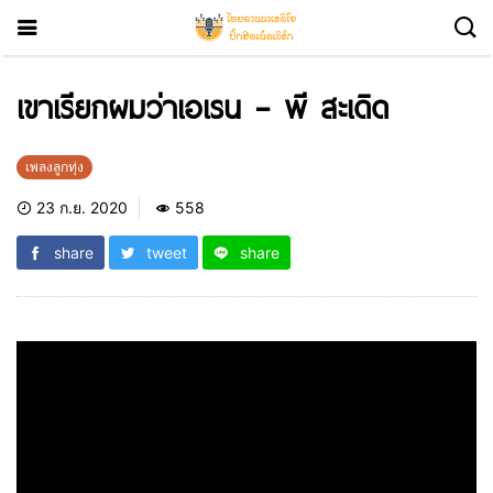
เขาเรียกผมว่าเอเรน – พี สะเดิด
เพลงลูกทุ่ง
23 ก.ย. 2020
558
share
tweet
share