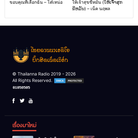
ขอบคุณที่เลือกฉัน – โต๋เหน่อ
ให้เจ้าสุขขีหมั่น (ໃຫ້ເຈົ້າສຸກ
ຂີຫມັ້ນ) – เน็ค นฤพล
© Thailanna Radio 2019 - 2026
All Rights Reserved.
เรื่องมาใหม่