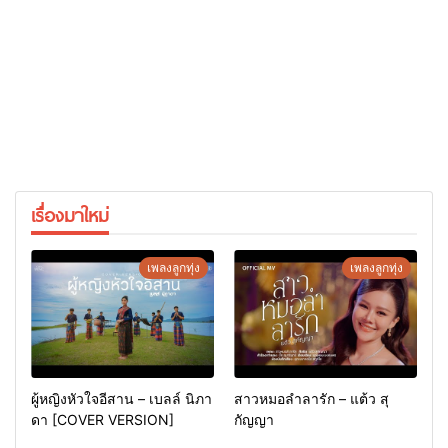
เรื่องมาใหม่
เพลงลูกทุ่ง
เพลงลูกทุ่ง
ผู้หญิงหัวใจอีสาน – เบลล์ นิภา
สาวหมอลำลารัก – แต้ว สุ
ดา [COVER VERSION]
กัญญา