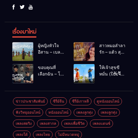
เรื่องมาใหม่
ผู้หญิงหัวใจ
สาวหมอลำลา
อีสาน – เบลล์
รัก – แต้ว สุ
นิภาดา
กัญญา
[COVER
ขอบคุณที่
ให้เจ้าสุขขี
VERSION]
เลือกฉัน – โต๋
หมั่น (ໃຫ້ເຈົ້າ
เหน่อ
ສຸກຂີຫມັ້ນ) –
เน็ค นฤพล
ข่าวประชาสัมพันธ์
ซีรี่ย์จีน
ซีรี่ย์เกาหลี
ดูหนังออนไลน์
ฟังวิทยุออนไลน์
หนังออนไลน์
เพลงลูกทุ่ง
เพลงลูกทุ่ง
เพลงสตริง
เพลงสากล
เพลงเพื่อชีวิต
เพลงแดนซ์
เพลงใต้
เพลงไทย
ไม่มีหมวดหมู่