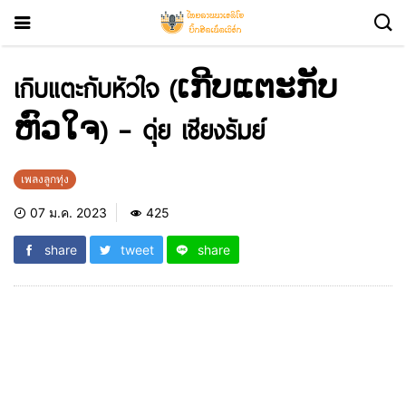
เกิบแตะกับหัวใจ (ເກີບແຕະກັບ
ຫົວໃຈ) – ดุ่ย เชียงรัมย์
เพลงลูกทุ่ง
07 ม.ค. 2023
425
share
tweet
share