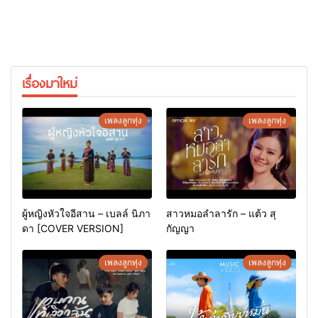
เรื่องมาใหม่
เพลงลูกทุ่ง
เพลงลูกทุ่ง
ผู้หญิงหัวใจอีสาน – เบลล์ นิภา
สาวหมอลำลารัก – แต้ว สุ
ดา [COVER VERSION]
กัญญา
เพลงลูกทุ่ง
เพลงลูกทุ่ง