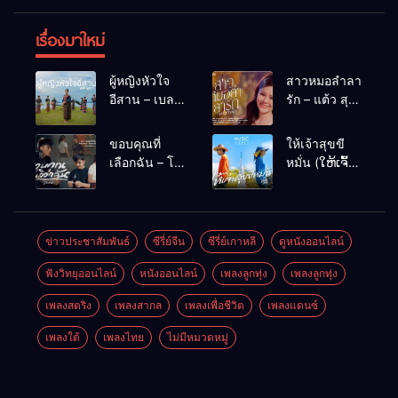
เรื่องมาใหม่
ผู้หญิงหัวใจ
สาวหมอลำลา
อีสาน – เบลล์
รัก – แต้ว สุ
นิภาดา
กัญญา
[COVER
ขอบคุณที่
ให้เจ้าสุขขี
VERSION]
เลือกฉัน – โต๋
หมั่น (ໃຫ້ເຈົ້າ
เหน่อ
ສຸກຂີຫມັ້ນ) –
เน็ค นฤพล
ข่าวประชาสัมพันธ์
ซีรี่ย์จีน
ซีรี่ย์เกาหลี
ดูหนังออนไลน์
ฟังวิทยุออนไลน์
หนังออนไลน์
เพลงลูกทุ่ง
เพลงลูกทุ่ง
เพลงสตริง
เพลงสากล
เพลงเพื่อชีวิต
เพลงแดนซ์
เพลงใต้
เพลงไทย
ไม่มีหมวดหมู่