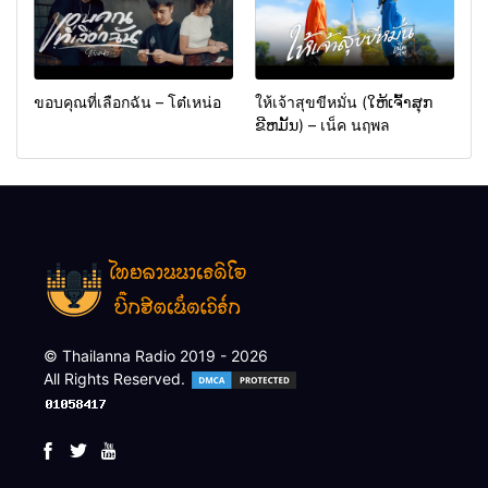
ขอบคุณที่เลือกฉัน – โต๋เหน่อ
ให้เจ้าสุขขีหมั่น (ໃຫ້ເຈົ້າສຸກ
ຂີຫມັ້ນ) – เน็ค นฤพล
© Thailanna Radio 2019 - 2026
All Rights Reserved.