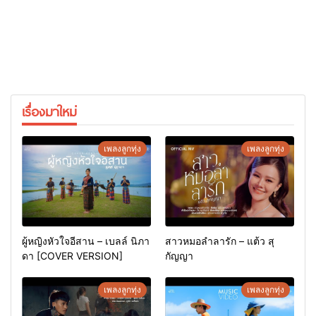
เรื่องมาใหม่
เพลงลูกทุ่ง
เพลงลูกทุ่ง
ผู้หญิงหัวใจอีสาน – เบลล์ นิภา
สาวหมอลำลารัก – แต้ว สุ
ดา [COVER VERSION]
กัญญา
เพลงลูกทุ่ง
เพลงลูกทุ่ง