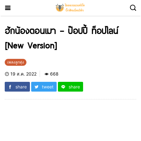
ฮักน้องตอนเมา – ป๊อปปี้ ท็อปไลน์
[New Version]
เพลงลูกทุ่ง
19 ส.ค. 2022
668
share
tweet
share