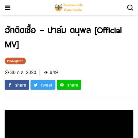
ฮักติดเชื้อ – ปาล์ม ดนุพล [Official
MV]
เพลงลูกทุ่ง
30 ก.ค. 2020
649
share
tweet
share