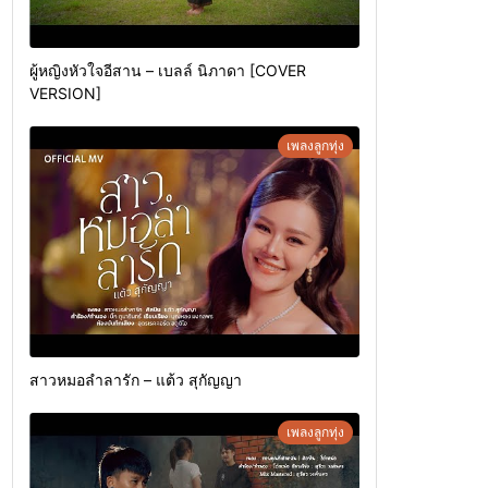
ผู้หญิงหัวใจอีสาน – เบลล์ นิภาดา [COVER
VERSION]
เพลงลูกทุ่ง
สาวหมอลำลารัก – แต้ว สุกัญญา
เพลงลูกทุ่ง