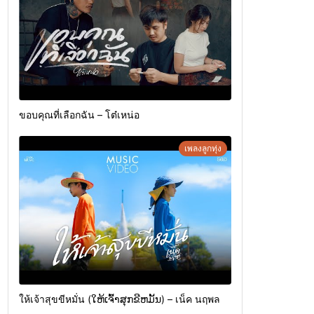
ขอบคุณที่เลือกฉัน – โต๋เหน่อ
เพลงลูกทุ่ง
ให้เจ้าสุขขีหมั่น (ໃຫ້ເຈົ້າສຸກຂີຫມັ້ນ) – เน็ค นฤพล