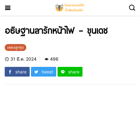
อธิษฐานลารักหน้าไฟ – ขุนเดช
เพลงลูกทุ่ง
31 มี.ค. 2024
496
share
tweet
share