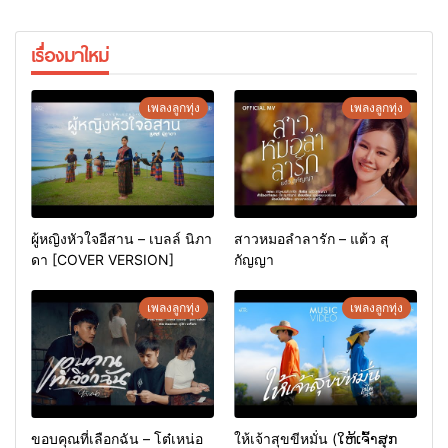
เรื่องมาใหม่
เพลงลูกทุ่ง
เพลงลูกทุ่ง
ผู้หญิงหัวใจอีสาน – เบลล์ นิภา
สาวหมอลำลารัก – แต้ว สุ
ดา [COVER VERSION]
กัญญา
เพลงลูกทุ่ง
เพลงลูกทุ่ง
ขอบคุณที่เลือกฉัน – โต๋เหน่อ
ให้เจ้าสุขขีหมั่น (ໃຫ້ເຈົ້າສຸກ