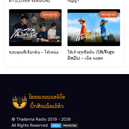
ดา [COVER VERSION]
กัญญา
เพลงลูกทุ่ง
เพลงลูกทุ่ง
ขอบคุณที่เลือกฉัน – โต๋เหน่อ
ให้เจ้าสุขขีหมั่น (ໃຫ້ເຈົ້າສຸກ
ຂີຫມັ້ນ) – เน็ค นฤพล
© Thailanna Radio 2019 - 2026
All Rights Reserved.