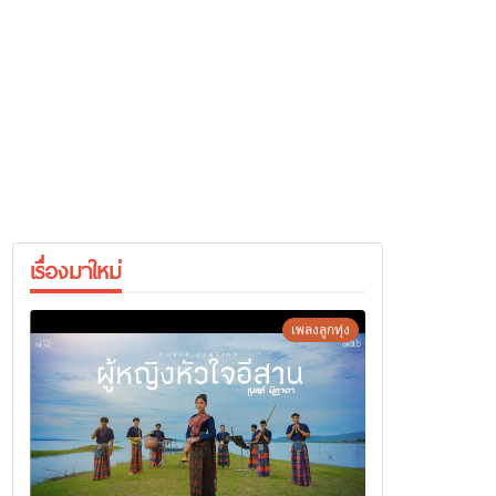
เรื่องมาใหม่
เพลงลูกทุ่ง