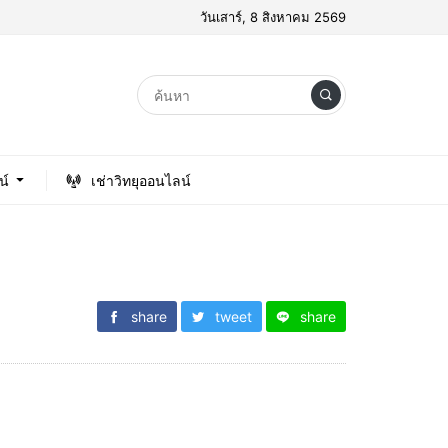
วันเสาร์, 8 สิงหาคม 2569
น์
เช่าวิทยุออนไลน์
share
tweet
share