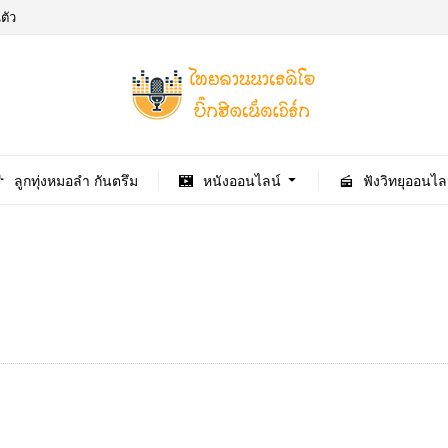
ตัว
ลูกทุ่งหมอลำ กันตรึม
หนังออนไลน์
ฟังวิทยุออนไล