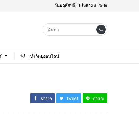
วันพฤหัสบดี, 6 สิงหาคม 2569
น์
เช่าวิทยุออนไลน์
share
tweet
share