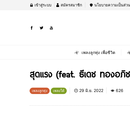
เข้าสู่ระบบ
สมัครสมาชิก
นโยบายความเป็นส่วน
เพลงลูกทุ่ง เพื่อชีวิต
สุดแรง (feat. ธีเดช ทองอภ
29 มิ.ย. 2022
626
เพลงลูกทุ่ง
เพลงใต้