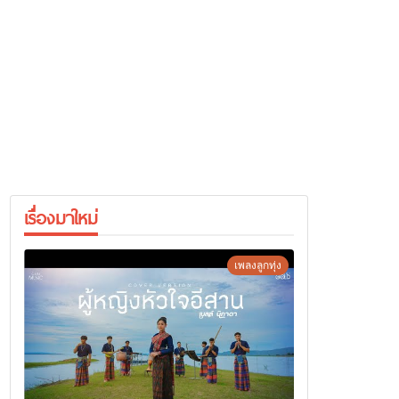
เรื่องมาใหม่
เพลงลูกทุ่ง