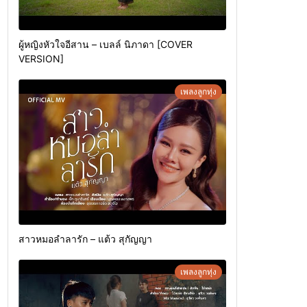
ผู้หญิงหัวใจอีสาน – เบลล์ นิภาดา [COVER
VERSION]
เพลงลูกทุ่ง
สาวหมอลำลารัก – แต้ว สุกัญญา
เพลงลูกทุ่ง