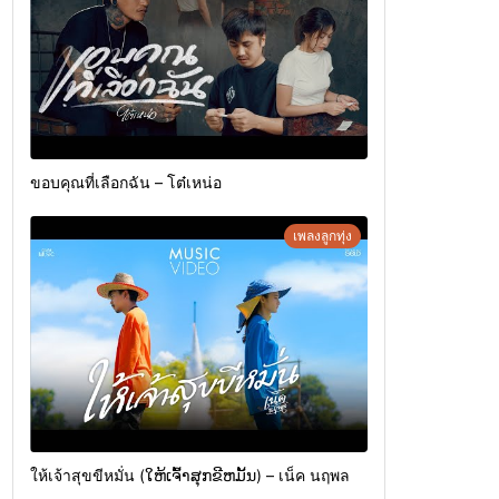
ขอบคุณที่เลือกฉัน – โต๋เหน่อ
เพลงลูกทุ่ง
ให้เจ้าสุขขีหมั่น (ໃຫ້ເຈົ້າສຸກຂີຫມັ້ນ) – เน็ค นฤพล