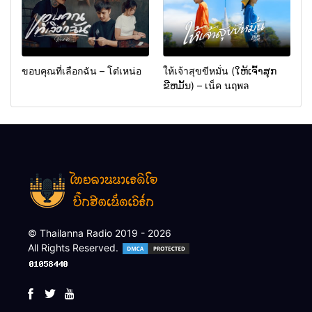
ขอบคุณที่เลือกฉัน – โต๋เหน่อ
ให้เจ้าสุขขีหมั่น (ໃຫ້ເຈົ້າສຸກ
ຂີຫມັ້ນ) – เน็ค นฤพล
© Thailanna Radio 2019 - 2026
All Rights Reserved.