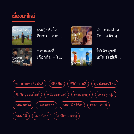
เรื่องมาใหม่
ผู้หญิงหัวใจ
สาวหมอลำลา
อีสาน – เบลล์
รัก – แต้ว สุ
นิภาดา
กัญญา
[COVER
ขอบคุณที่
ให้เจ้าสุขขี
VERSION]
เลือกฉัน – โต๋
หมั่น (ໃຫ້ເຈົ້າ
เหน่อ
ສຸກຂີຫມັ້ນ) –
เน็ค นฤพล
ข่าวประชาสัมพันธ์
ซีรี่ย์จีน
ซีรี่ย์เกาหลี
ดูหนังออนไลน์
ฟังวิทยุออนไลน์
หนังออนไลน์
เพลงลูกทุ่ง
เพลงลูกทุ่ง
เพลงสตริง
เพลงสากล
เพลงเพื่อชีวิต
เพลงแดนซ์
เพลงใต้
เพลงไทย
ไม่มีหมวดหมู่