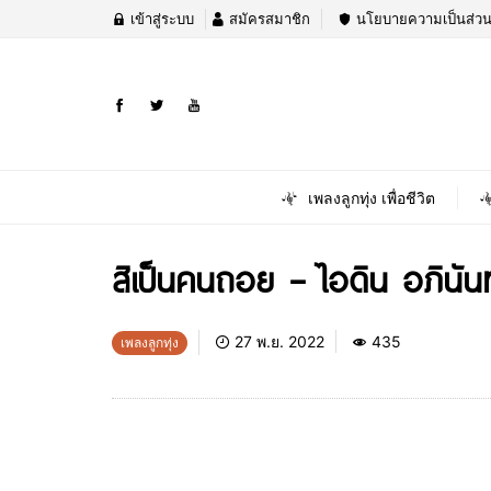
เข้าสู่ระบบ
สมัครสมาชิก
นโยบายความเป็นส่วน
เพลงลูกทุ่ง เพื่อชีวิต
สิเป็นคนถอย – ไอดิน อภินันท
27 พ.ย. 2022
435
เพลงลูกทุ่ง