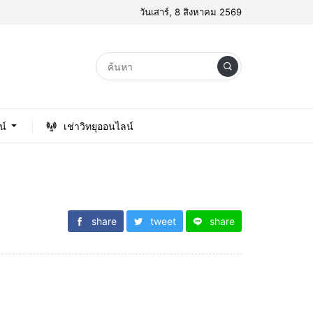
วันเสาร์, 8 สิงหาคม 2569
น์
เช่าวิทยุออนไลน์
share
tweet
share