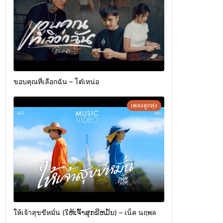
ขอบคุณที่เลือกฉัน – โต๋เหน่อ
เพลงลูกทุ่ง
ให้เจ้าสุขขีหมั่น (ໃຫ້ເຈົ້າສຸກຂີຫມັ້ນ) – เน็ค นฤพล