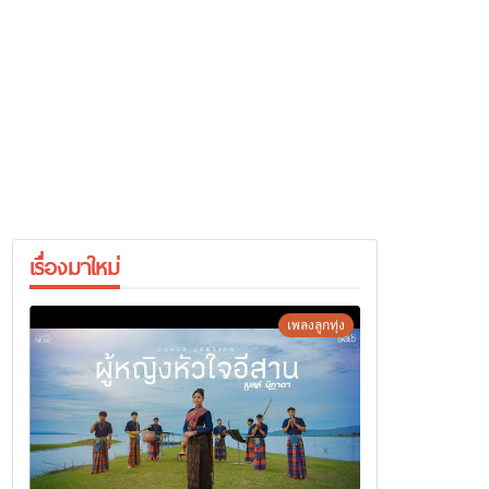
เรื่องมาใหม่
เพลงลูกทุ่ง