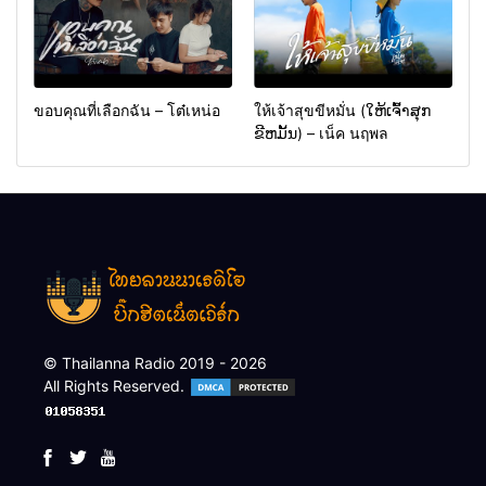
ขอบคุณที่เลือกฉัน – โต๋เหน่อ
ให้เจ้าสุขขีหมั่น (ໃຫ້ເຈົ້າສຸກ
ຂີຫມັ້ນ) – เน็ค นฤพล
© Thailanna Radio 2019 - 2026
All Rights Reserved.