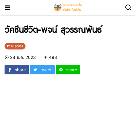
วัคซีนชีวิต-พจน์ สุวรรณพันธ์
เพลงลูกทุ่ง
28 ต.ค. 2023
498
share
tweet
share