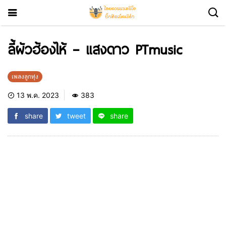
ลี้ผัวฮ้องไห้ – แสงดาว PTmusic
เพลงลูกทุ่ง
13 พ.ค. 2023
383
share
tweet
share